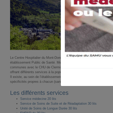
Le Centre Hospitalier du Mont-Dore, situé en Auvergne au pied du Pu
établissement Public de Santé. Membre du GHT Territoires d’Auvergne, 
communes avec le CHU de Clermont-Ferrand. Il remplit une mission d’h
offrant différents services à la population.
Il existe, au sein de l’établissement, plusieurs types de prise en charg
spécificités propres à chacun (sanitaire et médico-sociale, en établis
Les différents services
Service médecine 20 lits
Service de Soins de Suite et de Réadaptation 30 lits
Unité de Soins de Longue Durée 30 lits